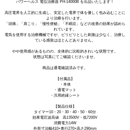
パワーヘルス 電位治療器 PH-14000B を出品いたします！
高圧電界を人工的に生成し、安定した電界で体を優しく包み込むことに
より治療を行います。
「頭痛」「肩こり」「慢性便秘」「不眠症」などの改善の効果が認めら
れています。
電気を使用する治療機械ですが、ビリビリとした刺激は少なく、治療し
ている感覚はほとんどありません。
やや使用感があるものの、全体的に比較的きれいな状態です。
状態は写真にてご確認くださいませ。
商品は通電確認済みです。
【付属品】
・本体
・通電マット
・汎用絶縁シート
【製品仕様】
タイマー10・20・30・40・50・60分
効果電圧波高値 高13500V・低7200V
消費電力14W
外形寸法幅410×奥行270×高さ290mm